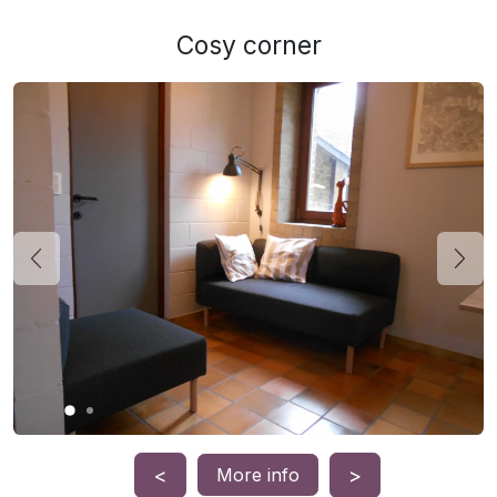
Cosy corner
Précédent
Suiv
<
>
More info