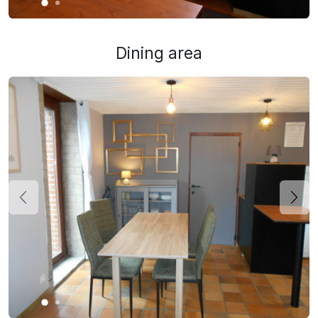
Dining area
Précédent
Suiv